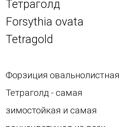
Тетраголд
Forsythia ovata
Tetragold
Форзиция овальнолистная
Тетраголд - самая
зимостойкая и самая