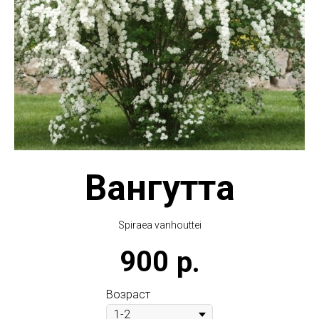
Вангутта
Spiraea vanhouttei
900
р.
Возраст