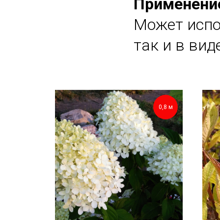
Применени
Может испо
так и в вид
0,8 м