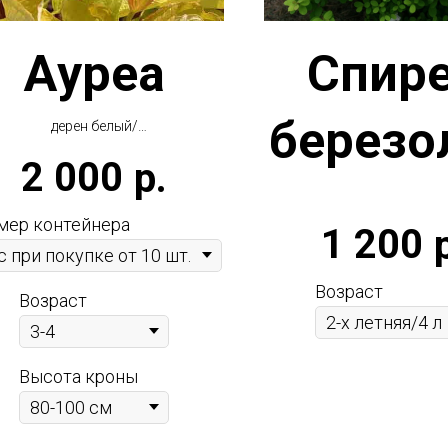
Aуреа
Спир
березо
дерен белый/
свидина белая
2 000
р.
Aurea
тна
мер контейнера
1 200
Возраст
Возраст
Высота кроны