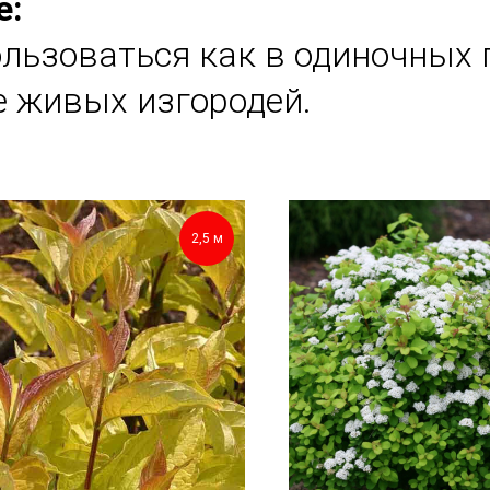
е:
льзоваться как в одиночных 
е живых изгородей.
2,5 м