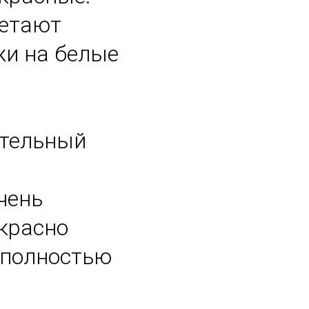
ретают
жи на белые
ательный
чень
екрасно
а полностью