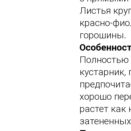
Листья кру
красно-фио
горошины.
Особеннос
Полностью 
кустарник,
предпочита
хорошо пер
растет как
затененных