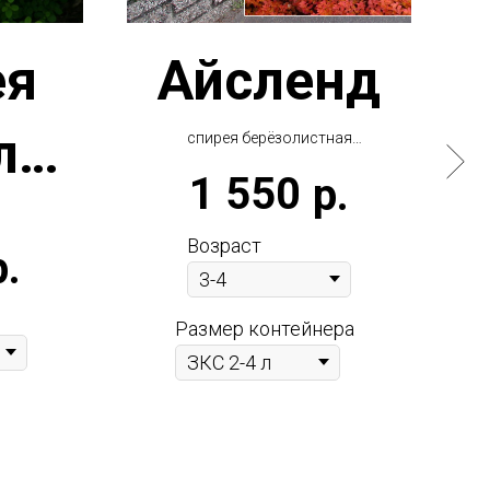
ея
Айсленд
лис
спирея берёзолистная
Island
1 550
р.
я
с
Ном
Возраст
р.
Размер контейнера