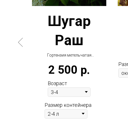
очн
Шугар
Раш
ика
купателем
Гортензия метельчатая
Sugar Rush
Раз
2 500
р.
ал
Возраст
Размер контейнера