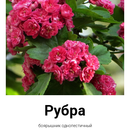
Рубра
боярышник однопестичный