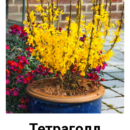
Тетраголд