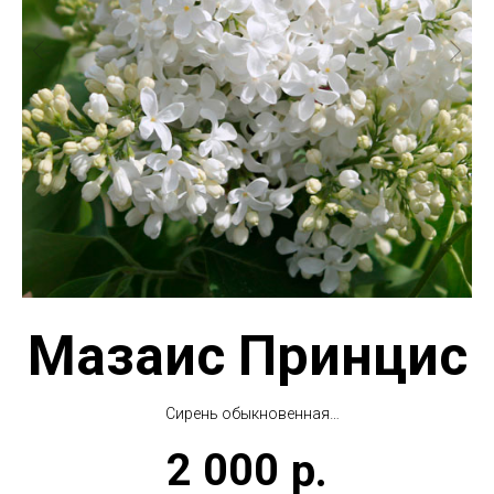
Мазаис Принцис
Сирень обыкновенная
Mazais Princis
2 000
р.